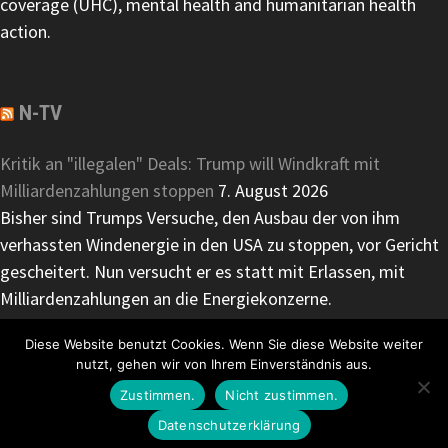
coverage (UHC), mental health and humanitarian health
action.
N-TV
Kritik an "illegalen" Deals: Trump will Windkraft mit
Milliardenzahlungen stoppen
7. August 2026
Bisher sind Trumps Versuche, den Ausbau der von ihm
verhassten Windenergie in den USA zu stoppen, vor Gericht
gescheitert. Nun versucht er es statt mit Erlassen, mit
Milliardenzahlungen an die Energiekonzerne.
Diese Website benutzt Cookies. Wenn Sie diese Website weiter
nutzt, gehen wir von Ihrem Einverständnis aus.
Zustimmen.
Nicht zustimmen.
www.durstratgeber.de 2020 - Mit Stolz präsentiert von
WordPress
und
Bam
.
Datenschutzerklärung