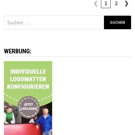
❮
1
2
❯
Suchen
nach:
WERBUNG: